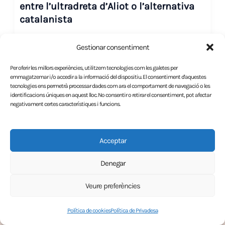
entre l’ultradreta d’Aliot o l’alternativa
catalanista
Gestionar consentiment
Per oferir les millors experiències, utilitzem tecnologies com les galetes per
emmagatzemar i/o accedir a la informació del dispositiu. El consentiment d'aquestes
tecnologies ens permetrà processar dades com ara el comportament de navegació o les
identificacions úniques en aquest lloc. No consentir o retirar el consentiment, pot afectar
negativament certes característiques i funcions.
Acceptar
El projecte
Avís Legal
Denegar
Política de Privadesa
Veure preferències
Política de cookies (UE)
Política de cookies
Política de Privadesa
Copyright © 2026 LA FLAMA