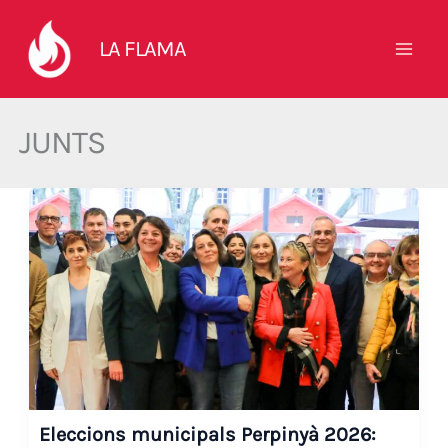
Vés
al
LA FLAMA
contingut
JUNTS
Eleccions municipals Perpinyà 2026: